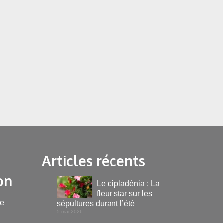
Articles récents
on
Le dipladénia : La
fleur star sur les
le
sépultures durant l’été
5 mai 2026