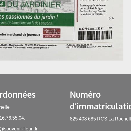
rdonnées
Numéro
d’immatriculati
helle
.16.76.55.04.
825 408 685 RCS La Rochel
@souvenir-fleuri.fr