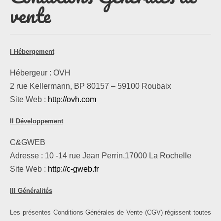
vente
Les formules
Les compositions
I Hébergement
Lieux d’intervention
Hébergeur : OVH
2 rue Kellermann, BP 80157 – 59100 Roubaix
Actualités
Site Web :
http://ovh.com
Les newsletters
II Développement
Les témoignages
C&GWEB
Adresse : 10 -14 rue Jean Perrin,17000 La Rochelle
Questions / Réponses
Site Web :
http://c-gweb.fr
Boutique
III Généralités
Contact
Les présentes Conditions Générales de Vente (CGV) régissent toutes