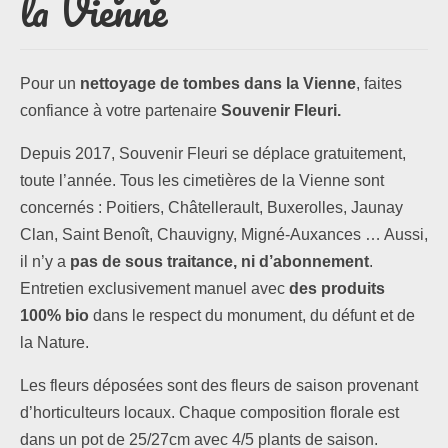
la Vienne
Les formules
Pour un
nettoyage de tombes dans la Vienne
, faites
Les compositions
confiance à votre partenaire
Souvenir Fleuri.
Lieux d’intervention
Depuis 2017, Souvenir Fleuri se déplace gratuitement,
toute l’année. Tous les cimetières de la Vienne sont
Actualités
concernés : Poitiers, Châtellerault, Buxerolles, Jaunay
Clan, Saint Benoît, Chauvigny, Migné-Auxances … Aussi,
Les newsletters
il n’y a
pas de sous traitance, ni d’abonnement
.
Les témoignages
Entretien exclusivement manuel avec
des produits
100% bio
dans le respect du monument, du défunt et de
Questions / Réponses
la Nature.
Boutique
Les fleurs déposées sont des fleurs de saison provenant
d’horticulteurs locaux. Chaque composition florale est
Contact
dans un pot de 25/27cm avec 4/5 plants de saison.