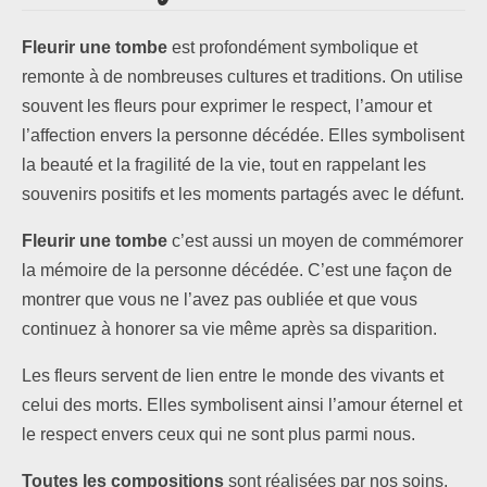
Fleurir une tombe
est profondément symbolique et
Les formules
remonte à de nombreuses cultures et traditions. On utilise
Les compositions
souvent les fleurs pour exprimer le respect, l’amour et
l’affection envers la personne décédée. Elles symbolisent
Lieux d’intervention
la beauté et la fragilité de la vie, tout en rappelant les
souvenirs positifs et les moments partagés avec le défunt.
Actualités
Fleurir une tombe
c’est aussi un moyen de commémorer
Les newsletters
la mémoire de la personne décédée. C’est une façon de
montrer que vous ne l’avez pas oubliée et que vous
Les témoignages
continuez à honorer sa vie même après sa disparition.
Questions / Réponses
Les fleurs servent de lien entre le monde des vivants et
celui des morts. Elles symbolisent ainsi l’amour éternel et
Boutique
le respect envers ceux qui ne sont plus parmi nous.
Contact
Toutes les compositions
sont réalisées par nos soins.