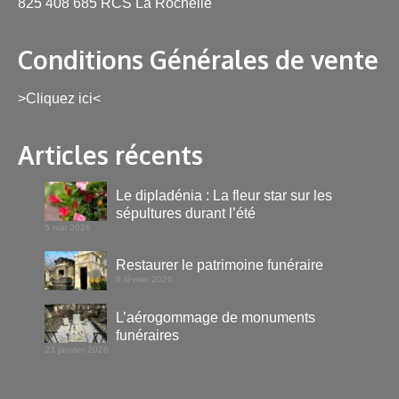
825 408 685 RCS La Rochelle
Conditions Générales de vente
>Cliquez ici<
Articles récents
Le dipladénia : La fleur star sur les
sépultures durant l’été
5 mai 2026
Restaurer le patrimoine funéraire
6 février 2026
L’aérogommage de monuments
funéraires
23 janvier 2026