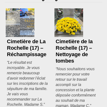
Les formules
Les compositions
Lieux d’intervention
Cimetière de La
Cimetière de la
Actualités
Rochelle (17) –
Rochelle (17) –
Réchampissage
Nettoyage de
Les newsletters
tombes
“Le résultat est
Les témoignages
incroyable. Je vous
“Nous souhaitons vous
remercie beaucoup
remercier pour votre
d'avoir redonner l'éclat
Questions / Réponses
retour sur le travail
sur les inscriptions de la
accompli sur la
sépulture de ma famille.
Boutique
concession et la plante
Je vais vous
déposée conformément
recommander sur La
au souhait de ma
Contact
Rochelle. Madame S.”
maman. Madame C.”