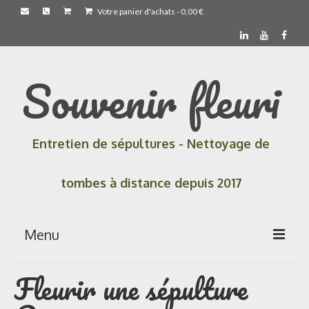
Votre panier d'achats
-
0,00
€
Souvenir fleuri
Entretien de sépultures - Nettoyage de
tombes à distance depuis 2017
Menu
Fleurir une sépulture
Accueil
Les prestations