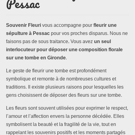
Pessac
Les formules
Souvenir Fleuri
vous accompagne pour
fleurir une
Les compositions
sépulture à Pessac
pour vos proches disparus. Nous ne
faisons pas de sous traitance
.
Vous avez
un seul
Lieux d’intervention
interlocuteur pour déposer une composition florale
Actualités
sur une tombe en Gironde
.
Le geste de fleurir une tombe est profondément
Les newsletters
symbolique et remonte à de nombreuses cultures et
Les témoignages
traditions. Il existe plusieurs raisons pour lesquelles les
gens choisissent de déposer des fleurs sur une tombe.
Questions / Réponses
Les fleurs sont souvent utilisées pour exprimer le respect,
Boutique
l’amour et l’affection envers la personne décédée. Elles
symbolisent la beauté et la fragilité de la vie, tout en
Contact
rappelant les souvenirs positifs et les moments partagés