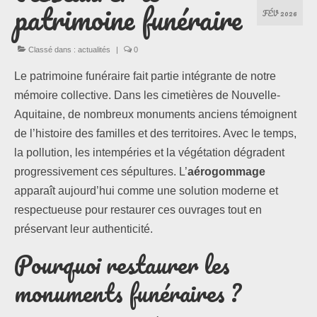
patrimoine funéraire
FÉV 2026
Les formules
Classé dans :
actualités
|
0
Les compositions
Le patrimoine funéraire fait partie intégrante de notre
mémoire collective. Dans les cimetières de Nouvelle-
Lieux d’intervention
Aquitaine, de nombreux monuments anciens témoignent
Actualités
de l’histoire des familles et des territoires. Avec le temps,
la pollution, les intempéries et la végétation dégradent
Les newsletters
progressivement ces sépultures. L’
aérogommage
apparaît aujourd’hui comme une solution moderne et
Les témoignages
respectueuse pour restaurer ces ouvrages tout en
préservant leur authenticité.
Questions / Réponses
Pourquoi restaurer les
Boutique
monuments funéraires ?
Contact