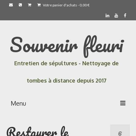
Votre panier d'achats
-
0,00
€
Souvenir fleuri
Entretien de sépultures - Nettoyage de
tombes à distance depuis 2017
Menu
Accueil
Restaurer le
6
Les prestations