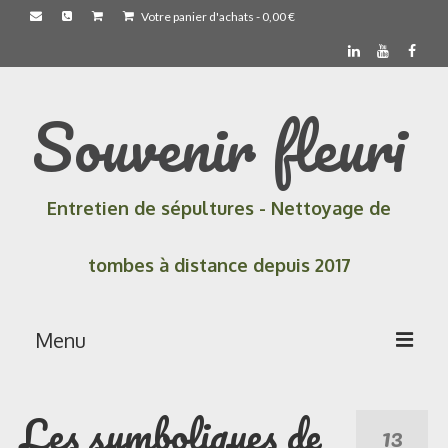
Votre panier d'achats
-
0,00
€
Souvenir fleuri
Entretien de sépultures - Nettoyage de
tombes à distance depuis 2017
Menu
Accueil
Les symboliques de
13
Les prestations