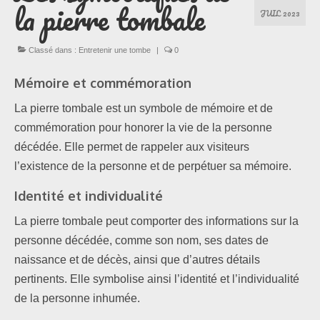
la pierre tombale
JUIL 2023
Les formules
Classé dans :
Entretenir une tombe
|
0
Les compositions
Mémoire et commémoration
Lieux d’intervention
La pierre tombale est un symbole de mémoire et de
commémoration pour honorer la vie de la personne
Actualités
décédée. Elle permet de rappeler aux visiteurs
l’existence de la personne et de perpétuer sa mémoire.
Les newsletters
Identité et individualité
Les témoignages
La pierre tombale peut comporter des informations sur la
Questions / Réponses
personne décédée, comme son nom, ses dates de
naissance et de décès, ainsi que d’autres détails
Boutique
pertinents. Elle symbolise ainsi l’identité et l’individualité
de la personne inhumée.
Contact