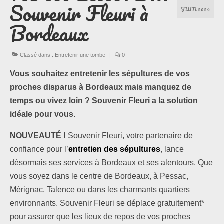
Souvenir Fleuri à
JUIN 2024
Bordeaux
Les formules
Les compositions
Classé dans :
Entretenir une tombe
|
0
Lieux d’intervention
Vous souhaitez entretenir les sépultures de vos
proches disparus à Bordeaux mais manquez de
Actualités
temps ou vivez loin ? Souvenir Fleuri a la solution
idéale pour vous.
Les newsletters
NOUVEAUTÉ !
Souvenir Fleuri, votre partenaire de
Les témoignages
confiance pour l’
entretien des sépultures
, lance
désormais ses services à Bordeaux et ses alentours. Que
Questions / Réponses
vous soyez dans le centre de Bordeaux, à Pessac,
Boutique
Mérignac, Talence ou dans les charmants quartiers
environnants. Souvenir Fleuri se déplace gratuitement*
Contact
pour assurer que les lieux de repos de vos proches