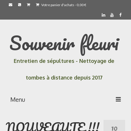
Votre panier d'achats
-
0,00
€
Souvenir fleuri
Entretien de sépultures - Nettoyage de
tombes à distance depuis 2017
Menu
Accueil
NOUVEAUTE !!!
10
Les prestations