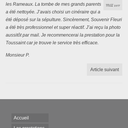
les Rameaux. La tombe de mes grands parents
MAI 2017
a été nettoyée. J’avais choisi un cinéraire qui a
Les formules
été déposé sur la sépulture. Sincèrement, Souvenir Fleuri
Les compositions
a été très professionnel et super réactif. J’ai reçu la photo
aussitôt par mail. Je recommencerai la prestation pour la
Lieux d’intervention
Toussaint car je trouve le service très efficace.
Actualités
Monsieur P.
Les newsletters
Article suivant
Les témoignages
Questions / Réponses
Boutique
Accueil
Contact