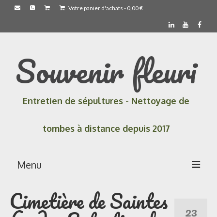
Votre panier d'achats
-
0,00
€
Souvenir fleuri
Entretien de sépultures - Nettoyage de
tombes à distance depuis 2017
Menu
Cimetière de Saintes
Accueil
23
Les prestations