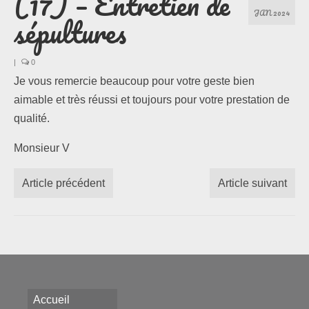
(17) – Entretien de
JAN 2024
sépultures
Les formules
|
0
Les compositions
Je vous remercie beaucoup pour votre geste bien
Lieux d’intervention
aimable et très réussi et toujours pour votre prestation de
qualité.
Actualités
Monsieur V
Les newsletters
Article précédent
Article suivant
Les témoignages
Questions / Réponses
Boutique
Contact
Accueil