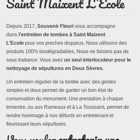
Saint Maixent L’Ecole
Les formules
Depuis 2017,
Souvenir Fleuri
vous accompagne
Les compositions
dans
l’entretien de tombes à Saint Maixent
L’Ecole
pour vos proches disparus. Nous utilisons des
Lieux d’intervention
produits 100% biodégradables. Nous ne faisons pas de
Actualités
sous traitance. Vous avez
un seul interlocuteur pour le
nettoyage de sépultures en Deux Sèvres
.
Les newsletters
Un entretien régulier de la tombe avec des gestes
Les témoignages
simples et doux permet de garder un bon état de
conservation du monument. Une prestation à chaque
Questions / Réponses
trimestre, ou aux Rameaux et à La Toussaint, permet de
rendre hommage à nos défunts en entretenant et
Boutique
fleurissant leurs sépultures.
Contact
Vous voulez
entretenir une