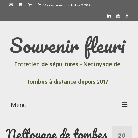
Votre panier d'achats
-
0,00
€
Souvenir fleuri
Entretien de sépultures - Nettoyage de
tombes à distance depuis 2017
Menu
Accueil
Nettoyage de tombes
20
Les prestations