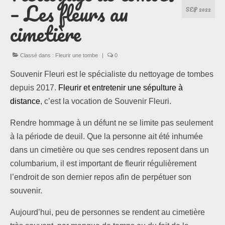
– Les fleurs au
SEP 2022
cimetière
Les formules
Les compositions
Classé dans :
Fleurir une tombe
|
0
Lieux d’intervention
Souvenir Fleuri est le spécialiste du nettoyage de tombes
depuis 2017.
Fleurir et entretenir une sépulture à
Actualités
distance
, c’est la vocation de Souvenir Fleuri.
Les newsletters
Rendre hommage à un défunt ne se limite pas seulement
à la période de deuil. Que la personne ait été inhumée
Les témoignages
dans un cimetière ou que ses cendres reposent dans un
columbarium, il est important de fleurir régulièrement
Questions / Réponses
l’endroit de son dernier repos afin de perpétuer son
Boutique
souvenir.
Aujourd’hui, peu de personnes se rendent au cimetière
Contact