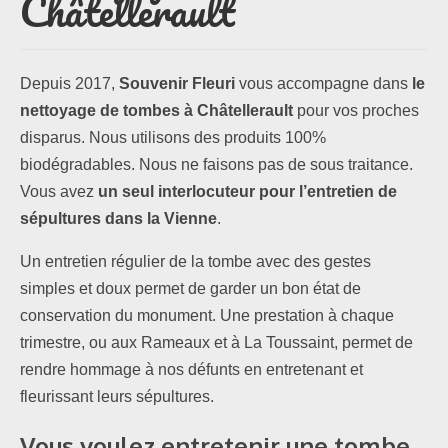
Châtellerault
Les formules
Depuis 2017,
Souvenir Fleuri
vous accompagne dans
le
Les compositions
nettoyage de tombes à Châtellerault
pour vos proches
disparus. Nous utilisons des produits 100%
Lieux d’intervention
biodégradables. Nous ne faisons pas de sous traitance.
Actualités
Vous avez
un seul interlocuteur pour l’entretien de
sépultures dans la Vienne
.
Les newsletters
Un entretien régulier de la tombe avec des gestes
Les témoignages
simples et doux permet de garder un bon état de
conservation du monument. Une prestation à chaque
Questions / Réponses
trimestre, ou aux Rameaux et à La Toussaint, permet de
rendre hommage à nos défunts en entretenant et
Boutique
fleurissant leurs sépultures.
Contact
Vous voulez
entretenir une tombe