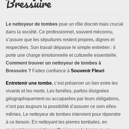
Bressuire
Les formules
Le nettoyeur de tombes
joue un rôle discret mais crucial
Les compositions
dans la société. Ce professionnel, souvent méconnu,
s’assure que les sépultures restent propres, dignes et
Lieux d’intervention
respectées. Son travail dépasse le simple entretien : il
Actualités
porte une charge émotionnelle et culturelle essentielle.
Comment trouver un nettoyeur de tombes à
Les newsletters
Bressuire ?
Faites confiance à
Souvenir Fleuri
Les témoignages
Entretenir une tombe
, c’est préserver un lien entre les
vivants et les morts. Les familles, parfois éloignées
Questions / Réponses
géographiquement ou accaparées par leurs obligations,
n’ont pas toujours la possibilité d’assurer ce soin elles-
Boutique
mêmes. Le nettoyeur de tombes intervient pour répondre
Contact
à ce besoin. En nettoyant les pierres tombales, en