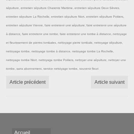
sépulture
,
entretien sépulture Charente Maritime
,
entretien sépulture Deux Sèvres
,
entretien sépulture La Rochelle
,
entretien sépulture Niort
,
entretien sépulture Poitiers
,
entretien sépulture Vienne
,
faire entretenir une sépulture
,
faire entretenir une sépulture
à distance
,
faire entretenir une tombe
,
faire entretenir une tombe à distance
,
nettoyage
et fleurissement de pierres tombales
,
nettoyage pierre tombale
,
nettoyage sépulture
,
nettoyage tombe
,
nettoyage tombe à distance
,
nettoyage tombe La Rochelle
,
nettoyage tombe Niort
,
nettoyage tombe Poitiers
,
nettoyer une sépulture
,
nettoyer une
tombe
,
sans abonnement
,
service nettoyage tombe
,
souvenir fleuri
Article précédent
Article suivant
Accueil