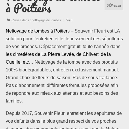
à Poitiers
FÉV 2022
Les formules
Classé dans :
nettoyage de tombes
|
0
Les compositions
Nettoyage de tombes à Poitier
s – Souvenir Fleuri est LA
solution pour l’entretien et le fleurissement des sépultures
Lieux d’intervention
de vos proches. Déplacement gratuit, toute l’année dans
Actualités
les cimetières de La Pierre Levée, de Chilvert, de la
Cueille, etc
… Nettoyage de la tombe avec des produits
Les newsletters
100% biodégradables, entretien exclusivement manuel.
Grand choix de fleurs de saison. Pas de sous-traitance.
Les témoignages
Pas d’abonnement, différentes formules proposées afin
de répondre aux mieux aux attentes et aux besoins des
Questions / Réponses
familles.
Boutique
Depuis 2017, Souvenir Fleuri entretient les sépultures de
vos défunts dans le plus grand respect de vos proches
Contact
disparus, des monuments funéraires ainsi que la Nature.