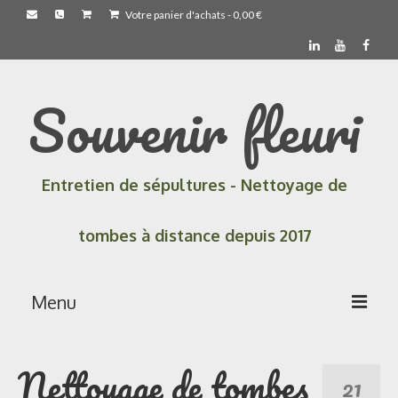
Votre panier d'achats
-
0,00
€
Souvenir fleuri
Entretien de sépultures - Nettoyage de
tombes à distance depuis 2017
Menu
Accueil
Nettoyage de tombes
21
Les prestations