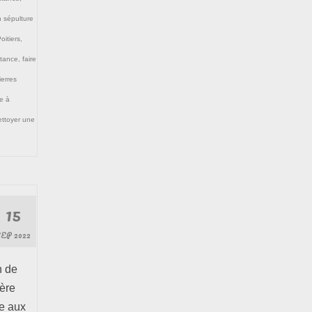
n sépulture
oitiers
,
stance
,
faire
ierres
e à
ettoyer une
15
SEP 2022
n de
ière
ve aux