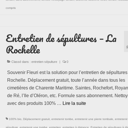
compris
Entretien de sépultures – La
Rochelle
Classé dans :
entretien sépulture
|
0
Souvenir Fleuri est la solution pour l’entretien de sépultures
Rochelle. Déplacement gratuit, toute l’année dans tous les
cimetières de Charente Maritime. Saintes, Rochefort, Royan, 
de Ré, l’Ile d’Oléron, etc. Formule sans abonnement. Netto
avec des produits 100% …
Lire la suite­­
100% bio
,
Déplacement gratuit
,
entretenir tombe
,
entretenir une pierre tombale
,
entreteni
sépulture
,
entretenir une tombe
,
entretien
,
entretien à distance
,
Entretien de sépultures à di