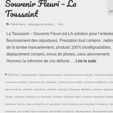
Souvenir Fleuri – La
Toussaint
AO
Classé dans :
nettoyage de tombes
|
0
La Toussaint – Souvenir Fleuri est LA solution pour l’entretie
fleurissement des sépultures. Prestation tout compris : nett
de la tombe manuellement, produits 100% biodégradables,
déplacement compris, envoi de photos, sans abonnement.
Honorez la mémoire de vos défunts …
Lire la suite­­
100% bio
,
biodégradable
,
Déplacement gratuit
,
entretenir pierre tombale
,
entretenir tombe
une pierre tombale
,
entretenir une sépulture
,
entretenir une tombe
,
entretien à distance
,
ent
pierre tombale
,
entretien sépulture
,
entretien sépulture Charente Maritime
,
entretien sépultu
Sèvres
,
entretien sépulture La Rochelle
,
entretien sépulture Niort
,
entretien sépulture Poitier
sépulture Vienne
,
faire entretenir une sépulture
,
faire entretenir une sépulture à distance
,
fai
entretenir une tombe
,
faire entretenir une tombe à distance
,
fleurissement
,
fleurissement pie