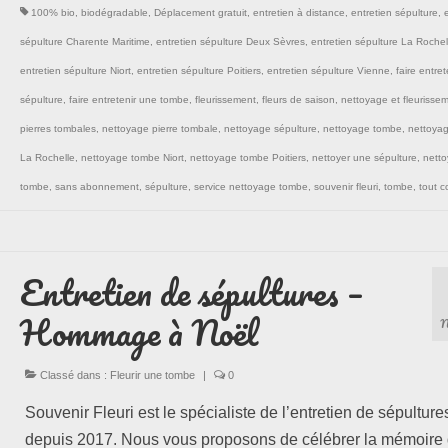
100% bio
,
biodégradable
,
Déplacement gratuit
,
entretien à distance
,
entretien sépulture
,
sépulture Charente Maritime
,
entretien sépulture Deux Sèvres
,
entretien sépulture La Rochel
entretien sépulture Niort
,
entretien sépulture Poitiers
,
entretien sépulture Vienne
,
faire entre
sépulture
,
faire entretenir une tombe
,
fleurissement
,
fleurs de saison
,
nettoyage et fleurisse
pierres tombales
,
nettoyage pierre tombale
,
nettoyage sépulture
,
nettoyage tombe
,
nettoya
La Rochelle
,
nettoyage tombe Niort
,
nettoyage tombe Poitiers
,
nettoyer une sépulture
,
netto
tombe
,
sans abonnement
,
sépulture
,
service nettoyage tombe
,
souvenir fleuri
,
tombe
,
tout c
Entretien de sépultures –
Hommage à Noël
N
Classé dans :
Fleurir une tombe
|
0
Souvenir Fleuri est le spécialiste de l’entretien de sépulture
depuis 2017. Nous vous proposons de célébrer la mémoire