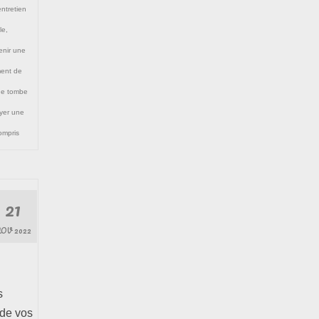
entretien
le
,
tenir une
ment de
ge tombe
yer une
ompris
21
OV 2022
s
 de vos