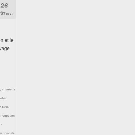
26
ÛT 2024
n et le
oyage
,
entretenir
retien
re Deux
s
,
entretien
re
rre tombale