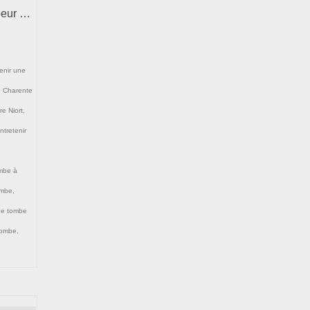
coeur …
enir une
e Charente
re Niort
,
entretenir
ombe à
ombe
,
ge tombe
tombe
,