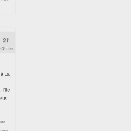
21
SEP 2022
 à La
l’Ile
yage
r une
stance
,