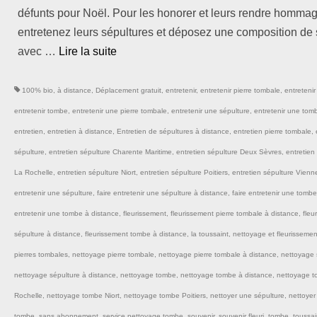
défunts pour Noël. Pour les honorer et leurs rendre hommag
entretenez leurs sépultures et déposez une composition de
avec …
Lire la suite­­
100% bio
,
à distance
,
Déplacement gratuit
,
entretenir
,
entretenir pierre tombale
,
entretenir
entretenir tombe
,
entretenir une pierre tombale
,
entretenir une sépulture
,
entretenir une tom
entretien
,
entretien à distance
,
Entretien de sépultures à distance
,
entretien pierre tombale
,
sépulture
,
entretien sépulture Charente Maritime
,
entretien sépulture Deux Sèvres
,
entretien
La Rochelle
,
entretien sépulture Niort
,
entretien sépulture Poitiers
,
entretien sépulture Vienn
entretenir une sépulture
,
faire entretenir une sépulture à distance
,
faire entretenir une tombe
entretenir une tombe à distance
,
fleurissement
,
fleurissement pierre tombale à distance
,
fleu
sépulture à distance
,
fleurissement tombe à distance
,
la toussaint
,
nettoyage et fleurissemen
pierres tombales
,
nettoyage pierre tombale
,
nettoyage pierre tombale à distance
,
nettoyage 
nettoyage sépulture à distance
,
nettoyage tombe
,
nettoyage tombe à distance
,
nettoyage 
Rochelle
,
nettoyage tombe Niort
,
nettoyage tombe Poitiers
,
nettoyer une sépulture
,
nettoyer
tombe
,
sans abonnement
,
service nettoyage tombe
,
souvenir
,
souvenir fleuri
,
tombe
,
toussai