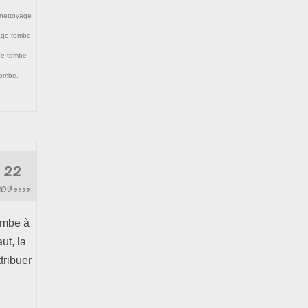
nettoyage
age tombe
,
ge tombe
tombe
,
22
OV 2022
tombe à
ut, la
tribuer