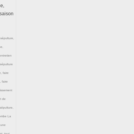
e,
 saison
 sépulture
,
be
,
entretien
 sépulture
e
,
faire
,
faire
rissement
t de
sépulture
,
tombe La
 une
nt
,
tout