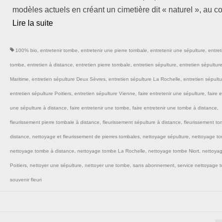
modèles actuels en créant un cimetière dit « naturel », au 
Lire la suite­­
100% bio
,
entretenir tombe
,
entretenir une pierre tombale
,
entretenir une sépulture
,
entret
tombe
,
entretien à distance
,
entretien pierre tombale
,
entretien sépulture
,
entretien sépultur
Maritime
,
entretien sépulture Deux Sèvres
,
entretien sépulture La Rochelle
,
entretien sépultu
entretien sépulture Poitiers
,
entretien sépulture Vienne
,
faire entretenir une sépulture
,
faire 
une sépulture à distance
,
faire entretenir une tombe
,
faire entretenir une tombe à distance
,
fleurissement pierre tombale à distance
,
fleurissement sépulture à distance
,
fleurissement t
distance
,
nettoyage et fleurissement de pierres tombales
,
nettoyage sépulture
,
nettoyage t
nettoyage tombe à distance
,
nettoyage tombe La Rochelle
,
nettoyage tombe Niort
,
nettoya
Poitiers
,
nettoyer une sépulture
,
nettoyer une tombe
,
sans abonnement
,
service nettoyage 
souvenir fleuri