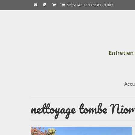
Votre panier d'achats
-
0,00
€
Entretien
Accu
nettoyage tombe Nior