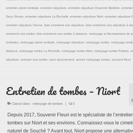
entretien pierre tombale
,
entretien sépulture
,
entretien sépulture Charente Maritime
,
entretie
Deux Sèvres
,
entretien sépulture La Rochelle
,
entretien sépulture Niort
,
entretien sépulture P
entretien sépulture Vienne
,
faire entretenir une sépulture
,
faire entretenir une sépulture à di
entretenir une tombe
,
faire entretenir une tombe à distance
,
nettoyage et fleurissement de p
tombales
,
nettoyage pierre tombale
,
nettoyage sépulture
,
nettoyage tombe
,
nettoyage tomb
distance
,
nettoyage tombe La Rochelle
,
nettoyage tombe Niort
,
nettoyage tombe Poitiers
,
n
sépulture
,
nettoyer une tombe
,
sans abonnement
,
service nettoyage tombe
,
souvenir fleuri
Entretien de tombes – Niort
Classé dans :
nettoyage de tombes
|
0
Depuis 2017, Souvenir Fleuri est le spécialiste de l’entretie
tombes sur Niort et ses environs. Connaissez-vous le cimet
naturel de Souché ? Avant tout, Niort propose une alternati