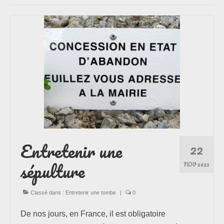
Les formules
Les compositions
Lieux d’intervention
Actualités
Les newsletters
Les témoignages
Entretenir une
22
sépulture
Questions / Réponses
NOV 2022
Boutique
Classé dans :
Entretenir une tombe
|
0
Contact
De nos jours, en France, il est obligatoire