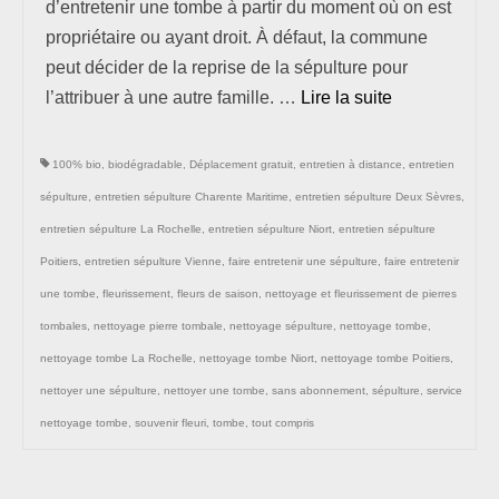
d’entretenir une tombe à partir du moment où on est
propriétaire ou ayant droit. À défaut, la commune
peut décider de la reprise de la sépulture pour
l’attribuer à une autre famille. …
Lire la suite­­
100% bio
,
biodégradable
,
Déplacement gratuit
,
entretien à distance
,
entretien
sépulture
,
entretien sépulture Charente Maritime
,
entretien sépulture Deux Sèvres
,
entretien sépulture La Rochelle
,
entretien sépulture Niort
,
entretien sépulture
Poitiers
,
entretien sépulture Vienne
,
faire entretenir une sépulture
,
faire entretenir
une tombe
,
fleurissement
,
fleurs de saison
,
nettoyage et fleurissement de pierres
tombales
,
nettoyage pierre tombale
,
nettoyage sépulture
,
nettoyage tombe
,
nettoyage tombe La Rochelle
,
nettoyage tombe Niort
,
nettoyage tombe Poitiers
,
nettoyer une sépulture
,
nettoyer une tombe
,
sans abonnement
,
sépulture
,
service
nettoyage tombe
,
souvenir fleuri
,
tombe
,
tout compris